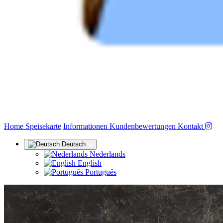
(aktuell)
Home
Speisekarte
Informationen
Kundenbewertungen
Kontakt
Deutsch
Nederlands
English
Português